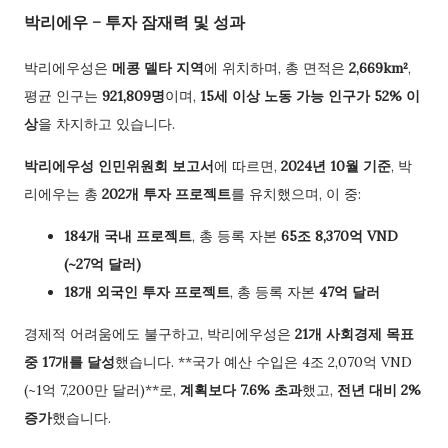
박리에우 – 투자 잠재력 및 성과
박리에우성은
메콩 델타 지역
에 위치하며, 총 면적은
2,669km²
,
평균 인구는
921,809명
이며,
15세 이상 노동 가능 인구가 52% 이
상
을 차지하고 있습니다.
박리에우성 인민위원회 보고서
에 따르면,
2024년 10월 기준
, 박
리에우는 총
202개 투자 프로젝트
를 유치했으며, 이 중:
184개 국내 프로젝트
, 총 등록 자본
65조 8,370억 VND
(~27억 달러)
18개 외국인 투자 프로젝트
, 총 등록 자본
47억 달러
경제적 어려움에도 불구하고, 박리에우성은
21개 사회경제 목표
중 17개를 달성
했습니다. **국가 예산 수입은 4조 2,070억 VND
(~1억 7,200만 달러)**로,
계획보다 7.6% 초과
했고,
전년 대비 2%
증가
했습니다.